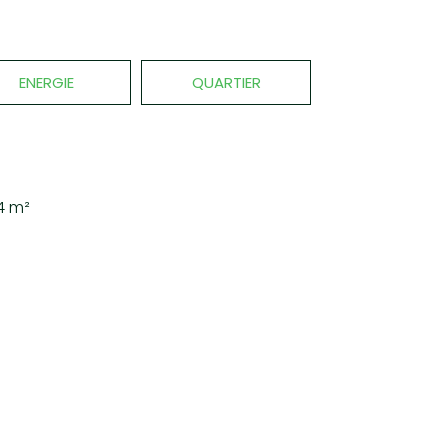
ENERGIE
QUARTIER
64 m²
+
−