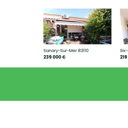
Sanary-Sur-Mer 83110
Six
239 000 €
219
BAR
ÉCOLE PRIMAIRE
BIBLIOTHÈQUE