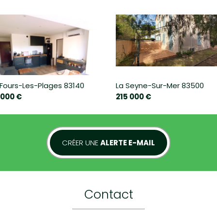
-Fours-Les-Plages 83140
La Seyne-Sur-Mer 83500
 000 €
215 000 €
CRÉER UNE
ALERTE E-MAIL
COLLÈGE
ENSEIGNEMENT SUPÉRIEUR
contact
BUREAU DE POSTE