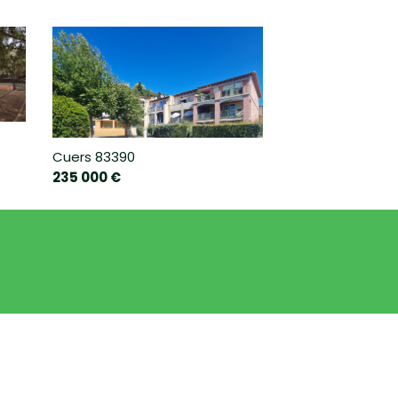
Cuers 83390
235 000 €
LEAFLET
|
©
JAWG
MAPS
|
© OPENSTREETMAP
ÉCOLE MATERNELLE
LYCÉE
MAIRIE