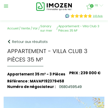
FR
0
sanary
Appartement - Villa Club 3
accueil
vente
var
sur mer
Pièces 35 M²
Retour aux résultats
APPARTEMENT - VILLA CLUB 3
PIÈCES 35 M²
PRIX : 239 000 €
Appartement 35 m² - 3 Pièces
Référence : MAVAP192379458
Numéro de négociateur :
0680459549