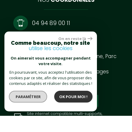
04 94 89 00 11
On en reste là
contact@imozen.fr
Comme beaucoup, notre site
utilise les cookies
64 Chemin de La Capellane, Parc
On aimerait vous accompagner pendant
Burotel,
votre visite.
83140 Six-Fours-Les-Plages
En poursuivant, vous acceptez l'utilisation des
cookies par ce site, afin de vous proposer des
contenus adaptés et réaliser des statistiques !
PARAMÉTRER
OK POUR MOI !
espace
proprietaire
Site internet compatible multi-supports,
un seul site adaptable à tous les types d'écrans.