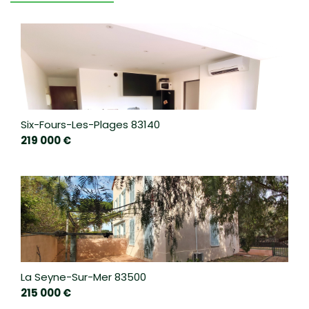
Six-Fours-Les-Plages 83140
219 000 €
LEAFLET
|
©
JAWG
MAPS
|
© OPENSTREETMAP
ÉCOLE MATERNELLE
STATISTIQUES
La Seyne-Sur-Mer 83500
215 000 €