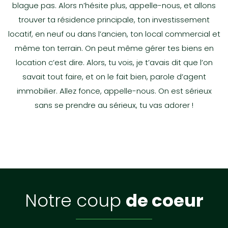
blague pas. Alors n’hésite plus, appelle-nous, et allons
trouver ta résidence principale, ton investissement
locatif, en neuf ou dans l’ancien, ton local commercial et
même ton terrain. On peut même gérer tes biens en
location c’est dire. Alors, tu vois, je t’avais dit que l’on
En Exclusivité avec l'agence IMOZEN!!!Située dans un
Maison contemporaine de 2019 - 3 chambres dont une en rez-
Maison bioclimatique T6 avec piscine – Secteur recherché de
savait tout faire, et on le fait bien, parole d’agent
environnement paisible aux cœurs de la Provence Verte, venez
de-chaussée - Terrain 536 m² Quartier résidentiel calme. Dans
Janas Votre agence IMOZEN vous propose de découvrir cette
immobilier. Allez fonce, appelle-nous. On est sérieux
Propriété de caractère 206 m² - Piscine - Dépendance - Terrain
visiter cette belle maison plain pied de 155 m² qui incarne à
un environnement résidentiel calme et agréable, venez
jolie maison bioclimatique de type 6, située dans le secteur très
de 5 809 m².Exclusivité IMOZEN.À l'abri des regards, dans un
merveille l’esprit de la garrigue. Un agrandissement a été
découvrir cette maison récente construite en 2019, offrant des
prisé de Janas, au calme absolu, en fond d'impasse, sur un
sans se prendre au sérieux, tu vas adorer !
À louer – Maison meublée T4 avec jardin + Studio indépendant –
environnement naturel exceptionnel, découvrez cette propriété
terminée en 1997. Entièrement décorée avec soin, elle offre un
prestations modernes et un confort de vie idéal. Parfaitement
vaste terrain arboré. Dès l'entrée, vous serez séduits par ses
Quartier Mer & Montagne Située dans une impasse au calme,
de caractère où le calme, l'espace et la nature offrent un cadre
cadre de vie chaleureux, dans un esprit de tradition et de
entretenue, elle est prête à accueillir ses nouveaux
beaux volumes, sa luminosité et ses prestations de qualité. Le
dans le secteur recherché Mer & Montagne, cette agréable villa
de vie rare.Implantée sur un magnifique terrain arboré de 5 809
confort. À l’intérieur :Une décoration...
propriétaires sans travaux à prévoir. Dès...
rez-de-chaussée se compose...
meublée de type T4 avec studio indépendant offre un cadre de
m², cette villa d'environ 206 m² habitables séduit dès l'entrée par
vie confortable et fonctionnel. La maison principale se compose
ses volumes...
342 000 €
372 000 €
728 000 €
DÉCOUVRIR
DÉCOUVRIR
DÉCOUVRIR
de : Un vaste salon / salle à manger lumineux. Une cuisine
entièrement...
729 000 €
DÉCOUVRIR
1 940 €
DÉCOUVRIR
notre coup
de coeur