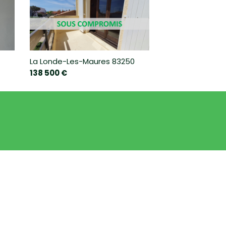
La Londe-Les-Maures 83250
138 500 €
LEAFLET
|
©
JAWG
MAPS
|
© OPENSTREETMAP
ÉCOLE MATERNELLE
LYCÉE
BUREAU DE POSTE