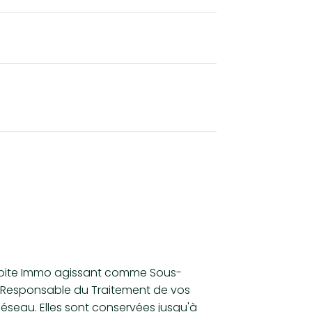
63 902
53,57 %
25,50 %
34,11 %
28,67 %
36,94 %
34,38 %
0,88
49,61 %
1,01 %
33,59 %
66,41 %
6,29 %
La Boite Immo agissant comme Sous-
te Responsable du Traitement de vos
Réseau. Elles sont conservées jusqu'à