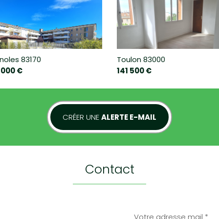
gnoles 83170
Toulon 83000
 000 €
141 500 €
CRÉER UNE
ALERTE E-MAIL
COLLÈGE
ENSEIGNEMENT SUPÉRIEUR
contact
GARE FERROVIAIRE