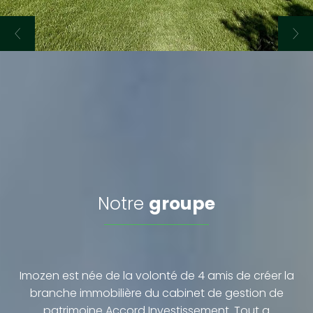
notre
groupe
Imozen est née de la volonté de 4 amis de créer la
branche immobilière du cabinet de gestion de
patrimoine Accord Investissement. Tout a