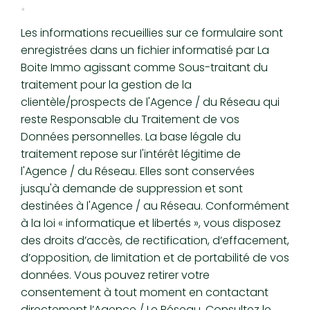
STATISTIQUES
*
Les informations recueillies sur ce formulaire sont
Nombre d'habitants
164 902
enregistrées dans un fichier informatisé par La
Propriétaires (vs. locataires)
46,06 %
Boite Immo agissant comme Sous-traitant du
Taxe habitation
19,35 %
traitement pour la gestion de la
Taxe foncière
23,90 %
clientèle/prospects de l'Agence / du Réseau qui
Habitants de moins de 25 ans
27,81 %
reste Responsable du Traitement de vos
Habitants de 25 à 55 ans
37,50 %
Données personnelles. La base légale du
Habitants de plus de 55 ans
34,69 %
traitement repose sur l'intérêt légitime de
Nombre d'enfants par famille
0,90
l'Agence / du Réseau. Elles sont conservées
Familles sans enfant
48,73 %
jusqu'à demande de suppression et sont
Familles avec 1 ou 2 enfants
1,06 %
destinées à l'Agence / au Réseau. Conformément
Maisons
22,57 %
à la loi « informatique et libertés », vous disposez
Appartements
77,43 %
des droits d’accès, de rectification, d’effacement,
Familles avec 3 enfants
6,29 %
d’opposition, de limitation et de portabilité de vos
données. Vous pouvez retirer votre
consentement à tout moment en contactant
directement l’Agence / Le Réseau. Consultez le