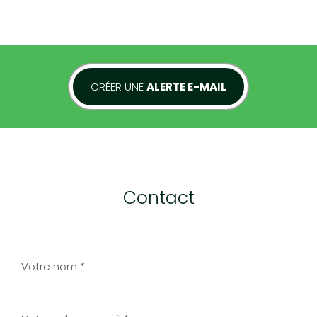
LA VILLE DE TOULON
()
+
CRÉER UNE
ALERTE E-MAIL
−
contact
LEAFLET
|
©
JAWG
MAPS