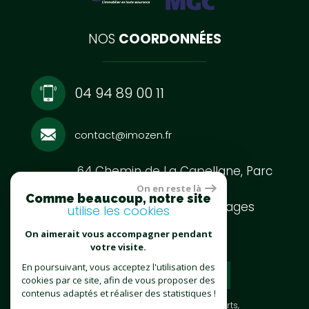
NOS
COORDONNÉES
04 94 89 00 11
contact@imozen.fr
64 Chemin de La Capellane, Parc
Burotel,
On en reste là
Comme beaucoup, notre site
83140 Six-Fours-Les-Plages
utilise les cookies
On aimerait vous accompagner pendant
votre visite.
espace
En poursuivant, vous acceptez l'utilisation des
cookies par ce site, afin de vous proposer des
proprietaire
contenus adaptés et réaliser des statistiques !
Site internet compatible multi-supports,