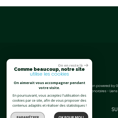
On en reste là
Comme beaucoup, notre site
utilise les cookies
On aimerait vous accompagner pendant
© 2018 | Tous droits réservés - Traduction powered by 
votre visite.
Plan Du Site
Mentions Légales
Nos Honoraires
Liens
En poursuivant, vous acceptez l'utilisation des
cookies par ce site, afin de vous proposer des
contenus adaptés et réaliser des statistiques !
SITE RÉALISÉ
PAR
S
PARAMÉTRER
OK POUR MOI !