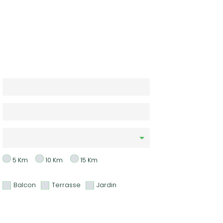
5 Km
10 Km
15 Km
Balcon
Terrasse
Jardin