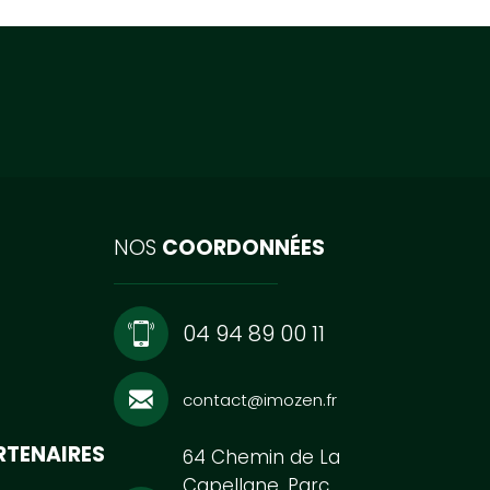
NOS
COORDONNÉES
04 94 89 00 11
contact@imozen.fr
RTENAIRES
64 Chemin de La
Capellane, Parc